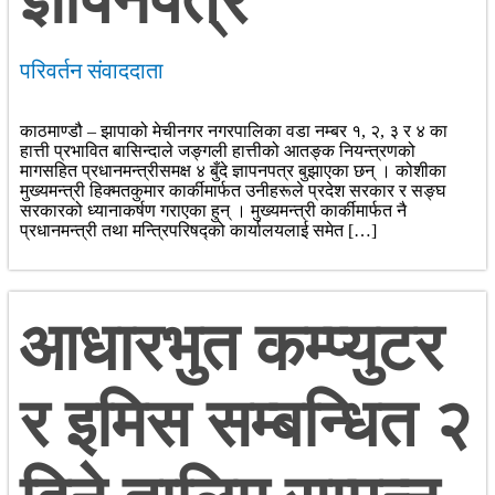
ज्ञापनपत्र
परिवर्तन संवाददाता
काठमाण्डौ – झापाको मेचीनगर नगरपालिका वडा नम्बर १, २, ३ र ४ का
हात्ती प्रभावित बासिन्दाले जङ्गली हात्तीको आतङ्क नियन्त्रणको
मागसहित प्रधानमन्त्रीसमक्ष ४ बुँदे ज्ञापनपत्र बुझाएका छन् । कोशीका
मुख्यमन्त्री हिक्मतकुमार कार्कीमार्फत उनीहरूले प्रदेश सरकार र सङ्घ
सरकारको ध्यानाकर्षण गराएका हुन् । मुख्यमन्त्री कार्कीमार्फत नै
प्रधानमन्त्री तथा मन्त्रिपरिषद्को कार्यालयलाई समेत […]
आधारभुत कम्प्युटर
र इमिस सम्बन्धित २