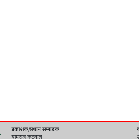
प्रकाशक/प्रधान सम्पादक
क
यामराज कटुवाल