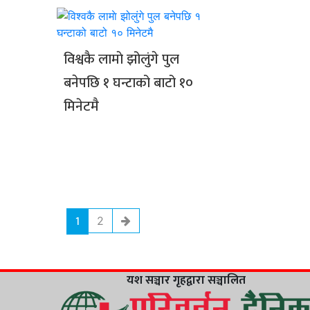
विश्वकै लामाे झोलुंगे पुल
बनेपछि १ घन्टाको बाटो १०
मिनेटमै
1
2
यश सञ्चार गृहद्वारा सञ्चालित