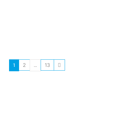
1
…
2
13