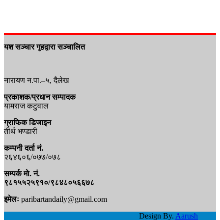
यश सञ्चार गृहद्वारा सञ्चालित
नारायण न.पा.–५, दैलेख
प्रकाशक/प्रधान सम्पादक
यामराज कटुवाल
ग्राफिक डिजाइन
तीर्थ भण्डारी
कम्पनी दर्ता नं.
२६४६०६/०७७/०७८
सम्पर्क माे. नं.
९८१५५२५९१०/९८४८०५६६७८
इमेलः
paribartandaily@gmail.com
Design By.
Aarush