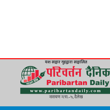
यश सञ्चार गृहद्वारा सञ्चालित
नारायण न.पा.–५, दैलेख