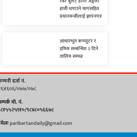
रबर बुलेट हानेर जङ्गली
हात्ती धपाउने मागसहित
प्रधानमन्त्रीलाई ज्ञापनपत्र
आधारभुत कम्प्युटर र
इमिस सम्बन्धित २ दिने
तालिम सम्पन्न
म्पनी दर्ता नं.
२६४६०६/०७७/०७८
म्पर्क माे. नं.
९८१५५२५९१०/९८४८०५६६७८
इमेलः
paribartandaily@gmail.com